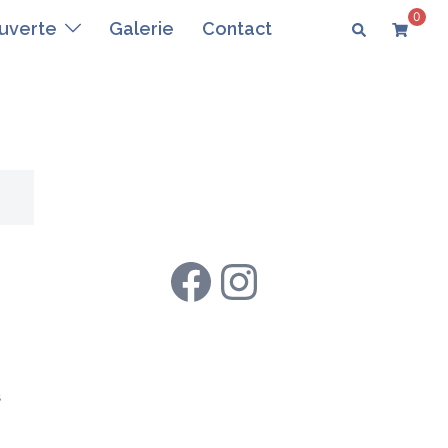
0
Rechercher
uverte
Galerie
Contact
Rejoignez-nous !
Facebook
Instagram
s