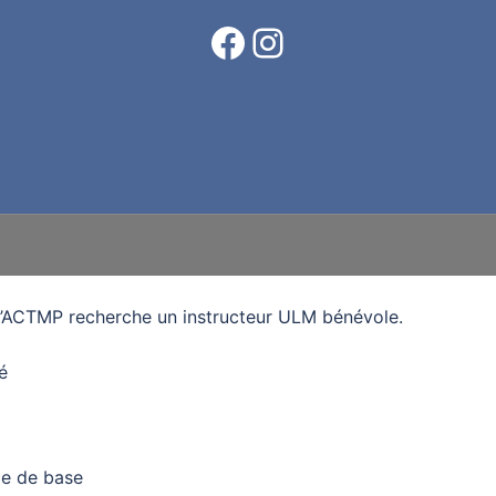
Facebook
Instagram
l’ACTMP recherche un instructeur ULM bénévole.
é
nce de base