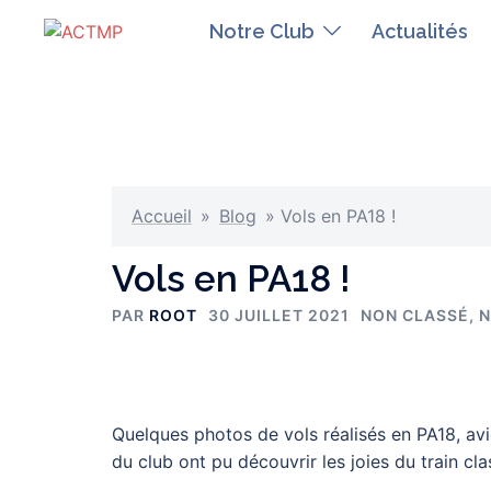
Aller
Notre Club
Actualités
au
contenu
Accueil
»
Blog
»
Vols en PA18 !
Vols en PA18 !
PAR
ROOT
30 JUILLET 2021
NON CLASSÉ
,
N
Quelques photos de vols réalisés en PA18, avio
du club ont pu découvrir les joies du train cl