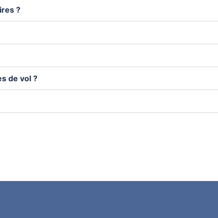
ires ?
es de vol ?