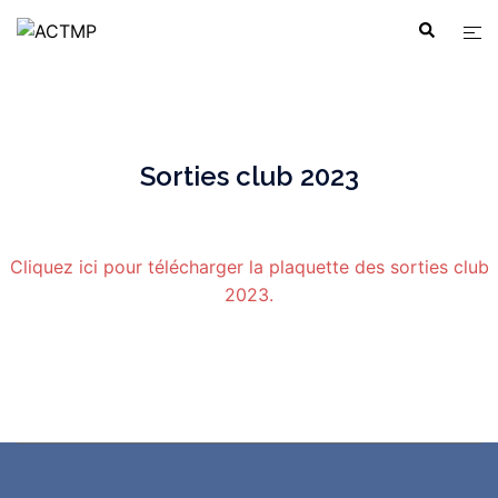
Aller
Ouvr
Recherche
au
le
contenu
men
Sorties club 2023
Cliquez ici pour télécharger la plaquette des sorties club
2023.