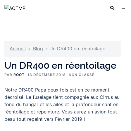
Aller
Ouvr
Recherche
au
le
contenu
men
Accueil
»
Blog
»
Un DR400 en réentoilage
Un DR400 en réentoilage
PAR
ROOT
13 DÉCEMBRE 2018
NON CLASSÉ
Notre DR400 Papa deux fois est en ce moment
décroisé. Le fuselage tient compagnie aux Cirrus au
fond du hangar et les ailes et la profondeur sont en
réentoilage et repeinture. Vous aurez un avion tout
beau tout repeint vers Février 2019 !