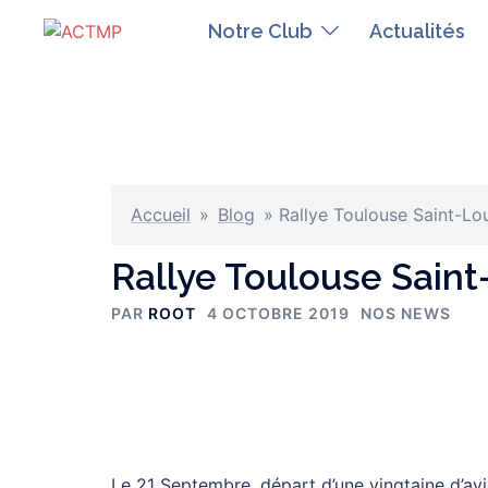
Aller
Notre Club
Actualités
au
contenu
Accueil
»
Blog
»
Rallye Toulouse Saint-Lo
Rallye Toulouse Saint
PAR
ROOT
4 OCTOBRE 2019
NOS NEWS
Le 21 Septembre, départ d’une vingtaine d’av