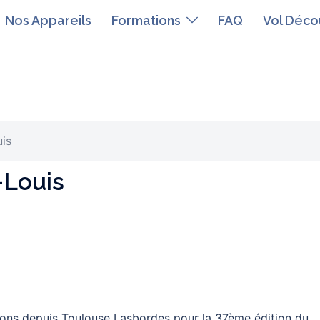
Nos Appareils
Formations
FAQ
Vol Déco
uis
-Louis
ions depuis Toulouse Lasbordes pour la 37ème édition du