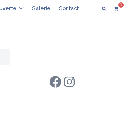
0
Rechercher
uverte
Galerie
Contact
Rejoignez-nous !
Facebook
Instagram