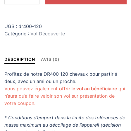
VD
Avion
1
ou
UGS :
dr400-120
2
Catégorie :
Vol Découverte
personnes
30
min
DESCRIPTION
AVIS (0)
Profitez de notre DR400 120 chevaux pour partir à
deux, avec un ami ou un proche.
Vous pouvez également
offrir le vol au bénéficiaire
qui
n’aura qu’à faire valoir son vol sur présentation de
votre coupon.
*
Conditions d’emport dans la limite des tolérances de
masse maximum au décollage de l’appareil (décision