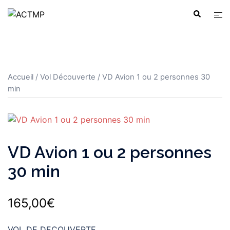
Aller
Ouvr
Recherche
au
le
contenu
men
Accueil
/
Vol Découverte
/ VD Avion 1 ou 2 personnes 30
min
VD Avion 1 ou 2 personnes
30 min
165,00
€
VOL DE DECOUVERTE